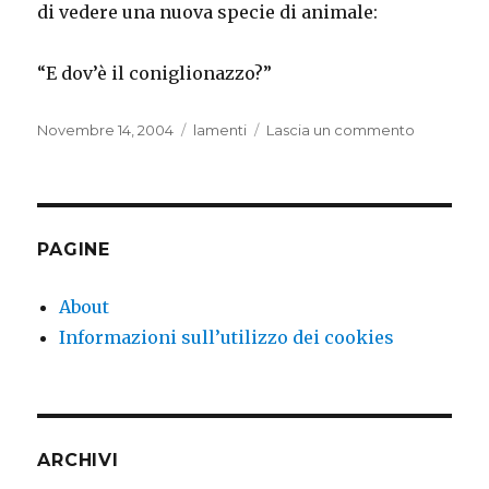
di vedere una nuova specie di animale:
“E dov’è il coniglionazzo?”
Pubblicato
Categorie
su
Novembre 14, 2004
lamenti
Lascia un commento
il
Le
avventure
di
Badòn
nel
PAGINE
paese
delle
About
meraviglie
Informazioni sull’utilizzo dei cookies
ARCHIVI