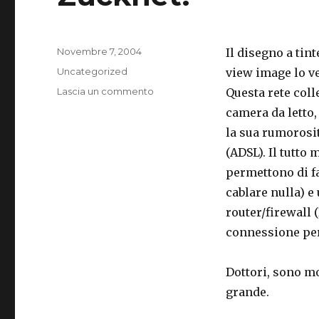
Pubblicato
Novembre 7, 2004
Il disegno a tint
il
Categorie
Uncategorized
view image lo ve
su
Lascia un commento
Questa rete coll
Zucknet!
camera da letto,
la sua rumorosit
(ADSL). Il tutto
permettono di fa
cablare nulla) 
router/firewall 
connessione per 
Dottori, sono mo
grande.