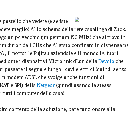
e pastello che vedete (e se fate
dete meglio) Ã¨ lo schema della rete casalinga di Zuck.
ega un pc vecchio (un pentium 150 MHz) che si trova in
 un duron da 1 GHz che Ã¨ stato confinato in dispensa p
Ã , il portatile Fujitsu aziendale e il mondo lÃ fuori
 mediante i dispositivi Microlink dLan della
Devolo
che
r passare il segnale lungo i cavi elettrici (quindi senza
e un modem ADSL che svolge anche funzioni di
(NAT e SPI) della
Netgear
(quindi usando la stessa
tutti i computer della casa).
lto contento della soluzione, pare funzionare alla