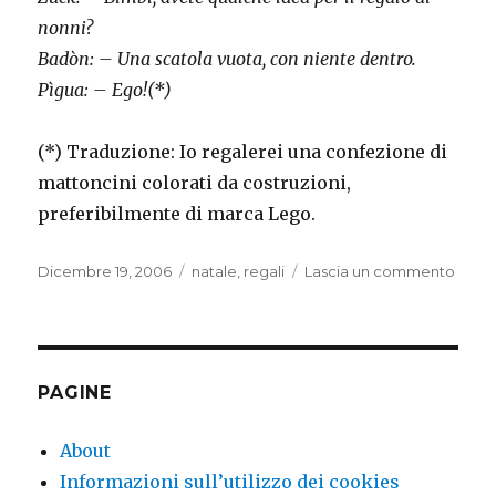
nonni?
Badòn: – Una scatola vuota, con niente dentro.
Pìgua: – Ego!(*)
(*) Traduzione: Io regalerei una confezione di
mattoncini colorati da costruzioni,
preferibilmente di marca Lego.
Pubblicato
Categorie
su
Dicembre 19, 2006
natale
,
regali
Lascia un commento
il
Brais
PAGINE
About
Informazioni sull’utilizzo dei cookies