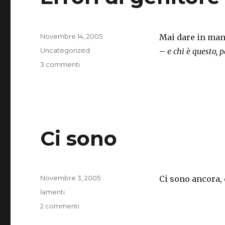
Pubblicato
Novembre 14, 2005
Mai dare in mano
il
Categorie
Uncategorized
–
e chi è questo, 
su
3 commenti
Errori
di
genitore
Ci sono
Pubblicato
Novembre 3, 2005
Ci sono ancora, 
il
Categorie
lamenti
su
2 commenti
Ci