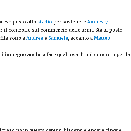
reso posto allo
stadio
per sostenere
Amnesty
r il controllo sul commercio delle armi. Sta al posto
fila sotto a
Andrea
e
Samuele
, accanto a
Matteo
.
mi impegno anche a fare qualcosa di più concreto per la
 trascina in questa catena: bisogna elencare cinque