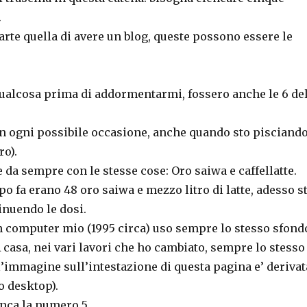
.
parte quella di avere un blog, queste possono essere le
alcosa prima di addormentarmi, fossero anche le 6 de
n ogni possibile occasione, anche quando sto pisciand
ro).
 da sempre con le stesse cose: Oro saiwa e caffellatte.
o fa erano 48 oro saiwa e mezzo litro di latte, adesso s
nuendo le dosi.
 computer mio (1995 circa) uso sempre lo stesso sfond
A casa, nei vari lavori che ho cambiato, sempre lo stesso
l’immagine sull’intestazione di questa pagina e’ derivat
o desktop).
nca la numero 5