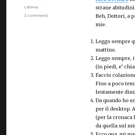
il
Categorie
catene
strane abitudini
su
3 commenti
Beh, Dottori, a 
Che
mie.
che
cheins!
Leggo sempre qu
mattino.
Leggo sempre, i
(in piedi, e’ chia
Faccio colazione
Fino a poco temp
lentamente dimi
Da quando ho un
per il desktop. 
(per la cronaca 
da quella sul mi
Ecco qua, mi ma