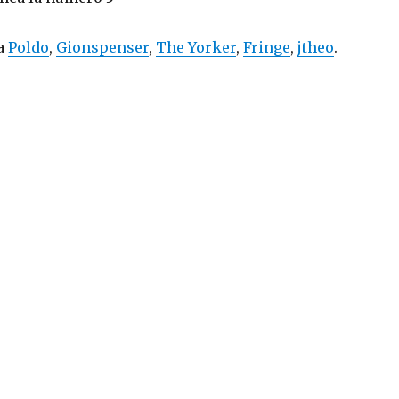
 a
Poldo
,
Gionspenser
,
The Yorker
,
Fringe
,
jtheo
.