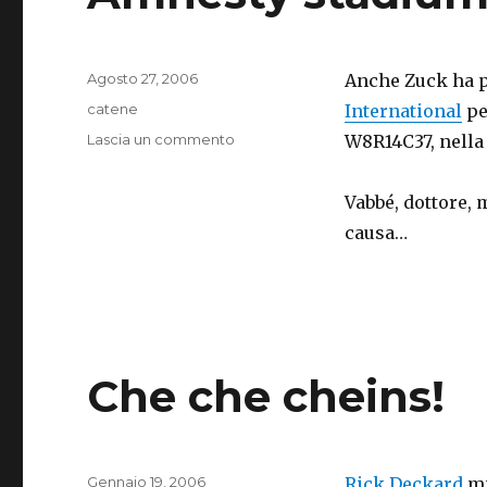
Pubblicato
Agosto 27, 2006
Anche Zuck ha p
il
Categorie
catene
International
pe
su
Lascia un commento
W8R14C37, nella 
Amnesty
stadium
Vabbé, dottore, 
causa…
Che che cheins!
Pubblicato
Gennaio 19, 2006
Rick Deckard
mi