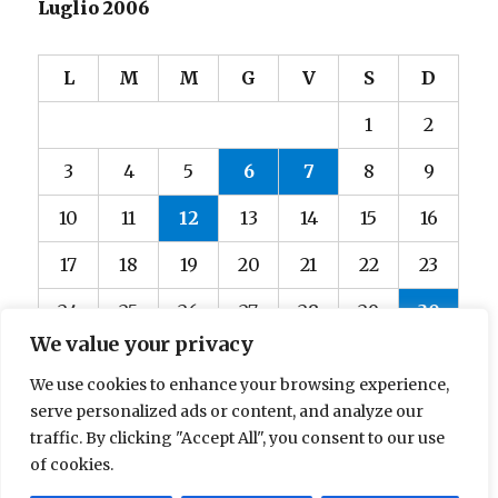
Luglio 2006
L
M
M
G
V
S
D
1
2
3
4
5
6
7
8
9
10
11
12
13
14
15
16
17
18
19
20
21
22
23
24
25
26
27
28
29
30
We value your privacy
31
We use cookies to enhance your browsing experience,
« Giu
Ago »
serve personalized ads or content, and analyze our
traffic. By clicking "Accept All", you consent to our use
of cookies.