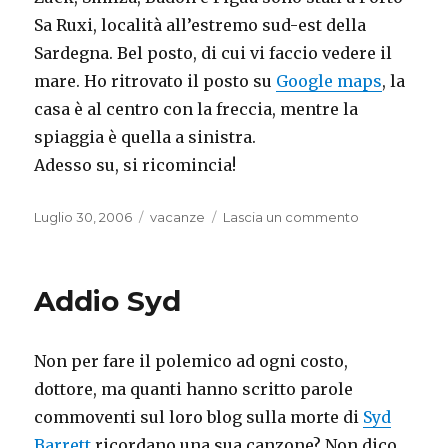
Sa Ruxi, località all’estremo sud-est della
Sardegna. Bel posto, di cui vi faccio vedere il
mare. Ho ritrovato il posto su
Google maps
, la
casa è al centro con la freccia, mentre la
spiaggia è quella a sinistra.
Adesso su, si ricomincia!
Pubblicato
Categorie
su
Luglio 30, 2006
vacanze
Lascia un commento
il
Sono
tornato
Addio Syd
Non per fare il polemico ad ogni costo,
dottore, ma quanti hanno scritto parole
commoventi sul loro blog sulla morte di
Syd
Barrett
ricordano una sua canzone? Non dico