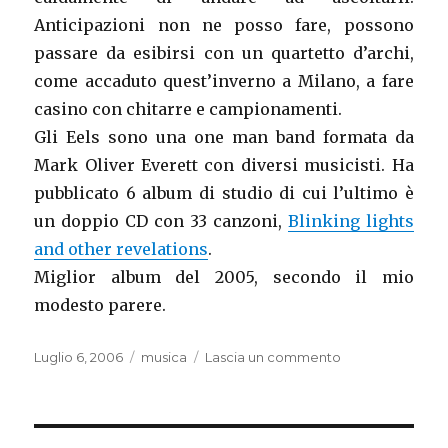
Anticipazioni non ne posso fare, possono
passare da esibirsi con un quartetto d’archi,
come accaduto quest’inverno a Milano, a fare
casino con chitarre e campionamenti.
Gli Eels sono una one man band formata da
Mark Oliver Everett con diversi musicisti. Ha
pubblicato 6 album di studio di cui l’ultimo è
un doppio CD con 33 canzoni,
Blinking lights
and other revelations
.
Miglior album del 2005, secondo il mio
modesto parere.
Pubblicato
Categorie
su
Luglio 6, 2006
musica
Lascia un commento
il
Before
I
sputter
out