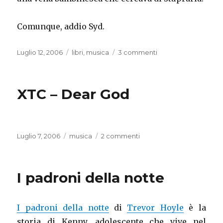
Comunque, addio Syd.
Pubblicato
Categorie
su
Luglio 12, 2006
libri
,
musica
3 commenti
il
Addio
Syd
XTC – Dear God
Pubblicato
Categorie
su
Luglio 7, 2006
musica
2 commenti
il
XTC
–
Dear
I padroni della notte
God
I padroni della notte
di
Trevor Hoyle
è la
storia di Kenny, adolescente che vive nel