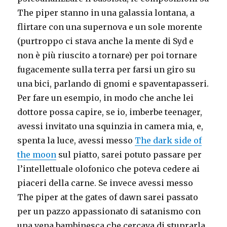
The piper stanno in una galassia lontana, a
flirtare con una supernova e un sole morente
(purtroppo ci stava anche la mente di Syd e
non è più riuscito a tornare) per poi tornare
fugacemente sulla terra per farsi un giro su
una bici, parlando di gnomi e spaventapasseri.
Per fare un esempio, in modo che anche lei
dottore possa capire, se io, imberbe teenager,
avessi invitato una squinzia in camera mia, e,
spenta la luce, avessi messo
The dark side of
the moon
sul piatto, sarei potuto passare per
l’intellettuale olofonico che poteva cedere ai
piaceri della carne. Se invece avessi messo
The piper at the gates of dawn sarei passato
per un pazzo appassionato di satanismo con
una vena bambinesca che cercava di stuprarla.