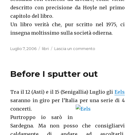
descritto con precisione da Hoyle nel primo
capitolo del libro.
Un libro verità che, pur scritto nel 1975, ci
insegna moltissimo sulla società odierna.
Pubblicato
Categorie
su
Luglio 7, 2006
libri
Lascia un commento
il
I
padroni
della
Before I sputter out
notte
Tra il 12 (Asti) e il 15 (Senigallia) Luglio gli
Eels
saranno in giro per l’Italia per una serie di 4
concerti.
Purtroppo io sarò in
Sardegna. Ma non posso che consigliarvi
caldamente di andare ad ascoltarli.