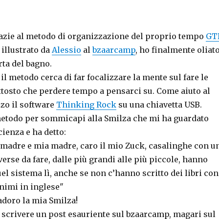
grazie al metodo di organizzazione del proprio tempo
GT
illustrato da
Alessio
al
bzaarcamp
, ho finalmente oliato
rta del bagno.
l metodo cerca di far focalizzare la mente sul fare le
ttosto che perdere tempo a pensarci su. Come aiuto al
zzo il software
Thinking Rock
su una chiavetta USB.
metodo per sommicapi alla Smilza che mi ha guardato
cienza e ha detto:
 madre e mia madre, caro il mio Zuck, casalinghe con u
verse da fare, dalle più grandi alle più piccole, hanno
l sistema lì, anche se non c’hanno scritto dei libri con
nimi in inglese"
adoro la mia Smilza!
 scrivere un post esauriente sul bzaarcamp, magari sul