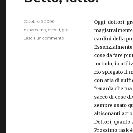
Pubblicato
Ottobre 5, 2006
Oggi, dottori, 
il
Categorie
bzaarcamp
,
eventi
,
gtd
magistralmente 
su
Lascia un commento
cardini della po
Detto,
Essenzialmente i
fatto!
cose da fare piu
metodo, io utili
Ho spiegato il 
con aria di suffi
"Guarda che tua
sacco di cose di
sempre usato que
altisonanti acro
Dottori, quanto 
Prossimo task è