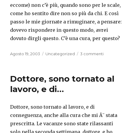
eccome) non c’è più, quando sono per le scale,
come ho sentito dire non so più da chi. E così
passo le mie giornate a rimuginare, a pensare:
dovevo rispondere in questo modo, avrei
dovuto dirgli questo. C’è una cura, per questo?
Pubblicato
Categorie
su
Agosto 19, 2003
Uncategorized
3 commenti
il
Un
post
di
Dottore, sono tornato al
Poldo
mi
lavoro, e di…
ha
chiarito
le
Dottore, sono tornato al lavoro, e di
idee,
conseguenza, anche alla cura che mi Ã¨ stata
…
prescritta. Le vacanze sono state rilassanti
solo nella seconda settimana, dottore, e ho