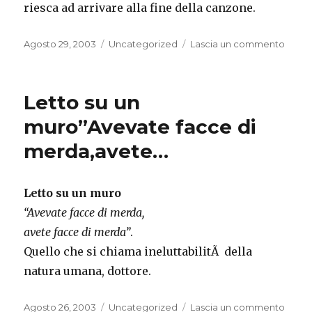
riesca ad arrivare alla fine della canzone.
Pubblicato
Categorie
su
Agosto 29, 2003
Uncategorized
Lascia un commento
il
Ogni
volta
che
Letto su un
inizia
Quel
muro”Avevate facce di
mâ€
merda,avete…
dit…
Letto su un muro
“Avevate facce di merda,
avete facce di merda”
.
Quello che si chiama ineluttabilitÃ della
natura umana, dottore.
Pubblicato
Categorie
su
Agosto 26, 2003
Uncategorized
Lascia un commento