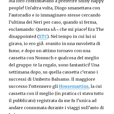
Ma loro continuavano a preferire Shiny happy
people! Un’altra volta, Diogo smanettava con
l’autoradio e io immaginavo stesse cercando
l’ultima dei Neri per caso, quando si ferma,
esclamando: Questa sÃ¬ che mi piace! Era The
disappointed (
XTC
). Nel tempo in cui lui si
girava, io ero giÃ svanito in una nuvoletta di
fumo, e dopo un attimo tornavo con una
cassetta con Nonsuch e qualcosa del meglio
del gruppo: te la regalo, sono fantastici! Una
settimana dopo, su quella cassetta c’erano i
successi di Umberto Balsamo. Il maggiore
successo l’ottennero gli
Housemartins
, la cui
cassetta con il meglio (in pratica ci stava tutto
il pubblicato) registrata da me fu l’unica ad
andare consumata durante i viaggi sull’auto di