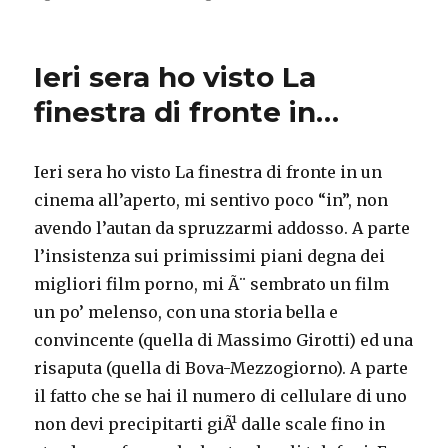
il
Letto
su
un
Ieri sera ho visto La
muro”
facce
finestra di fronte in…
di
merda
Ieri sera ho visto La finestra di fronte in un
cinema all’aperto, mi sentivo poco “in”, non
avendo l’autan da spruzzarmi addosso. A parte
l’insistenza sui primissimi piani degna dei
migliori film porno, mi Ã¨ sembrato un film
un po’ melenso, con una storia bella e
convincente (quella di Massimo Girotti) ed una
risaputa (quella di Bova-Mezzogiorno). A parte
il fatto che se hai il numero di cellulare di uno
non devi precipitarti giÃ¹ dalle scale fino in