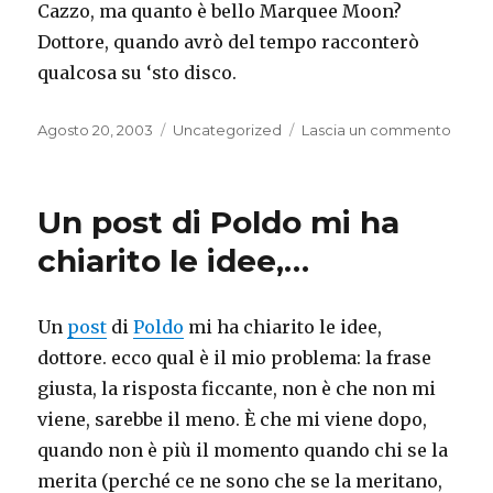
Cazzo, ma quanto è bello Marquee Moon?
Dottore, quando avrò del tempo racconterò
qualcosa su ‘sto disco.
Pubblicato
Categorie
su
Agosto 20, 2003
Uncategorized
Lascia un commento
il
Cazzo
ma
quan
Un post di Poldo mi ha
è
bello
chiarito le idee,…
Marq
Moon
Un
post
di
Poldo
mi ha chiarito le idee,
dottore. ecco qual è il mio problema: la frase
giusta, la risposta ficcante, non è che non mi
viene, sarebbe il meno. È che mi viene dopo,
quando non è più il momento quando chi se la
merita (perché ce ne sono che se la meritano,