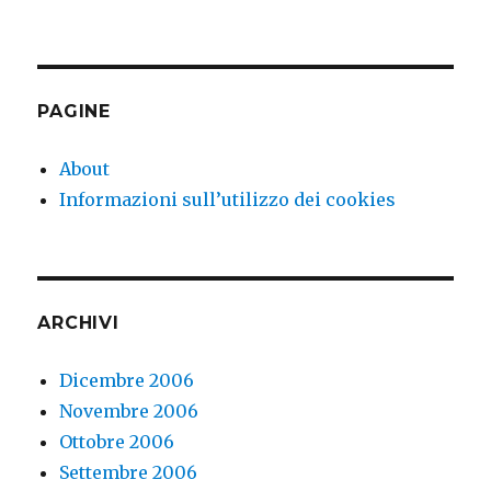
il
Dottor
sono
tornat
al
lavoro
PAGINE
e
di…
About
Informazioni sull’utilizzo dei cookies
ARCHIVI
Dicembre 2006
Novembre 2006
Ottobre 2006
Settembre 2006