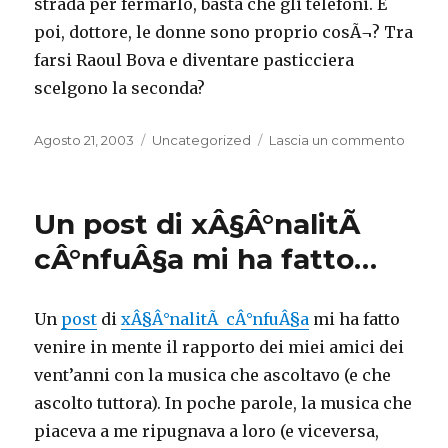
strada per fermarlo, basta che gli telefoni. E
poi, dottore, le donne sono proprio cosÃ¬? Tra
farsi Raoul Bova e diventare pasticciera
scelgono la seconda?
Pubblicato
Categorie
su
Agosto 21, 2003
Uncategorized
Lascia un commento
il
Ieri
sera
ho
Un post di xÂ§Â°nalitÃ
visto
La
cÂ°nfuÂ§a mi ha fatto…
finestr
di
fronte
Un
post
di
xÂ§Â°nalitÃ cÂ°nfuÂ§a
mi ha fatto
in…
venire in mente il rapporto dei miei amici dei
vent’anni con la musica che ascoltavo (e che
ascolto tuttora). In poche parole, la musica che
piaceva a me ripugnava a loro (e viceversa,