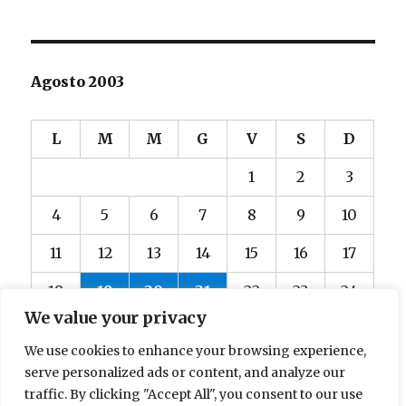
Agosto 2003
L
M
M
G
V
S
D
1
2
3
4
5
6
7
8
9
10
11
12
13
14
15
16
17
18
19
20
21
22
23
24
We value your privacy
25
26
27
28
29
30
31
We use cookies to enhance your browsing experience,
« Lug
Set »
serve personalized ads or content, and analyze our
traffic. By clicking "Accept All", you consent to our use