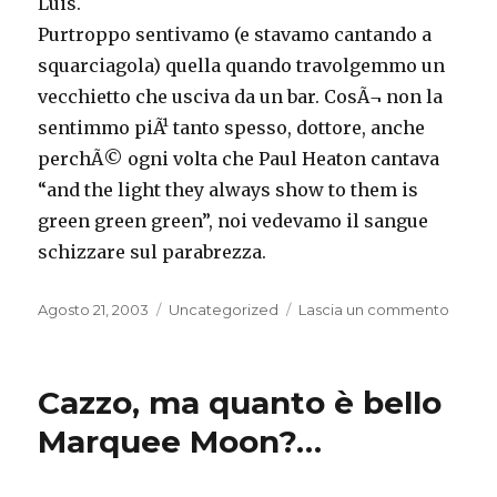
Luis.
Purtroppo sentivamo (e stavamo cantando a
squarciagola) quella quando travolgemmo un
vecchietto che usciva da un bar. CosÃ¬ non la
sentimmo piÃ¹ tanto spesso, dottore, anche
perchÃ© ogni volta che Paul Heaton cantava
“and the light they always show to them is
green green green”, noi vedevamo il sangue
schizzare sul parabrezza.
Pubblicato
Categorie
su
Agosto 21, 2003
Uncategorized
Lascia un commento
il
Un
post
di
Cazzo, ma quanto è bello
xÂ§Â°n
cÂ°nfu
Marquee Moon?…
mi
ha
fatto…