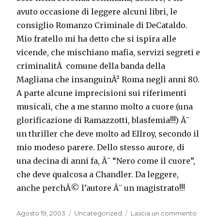
avuto occasione di leggere alcuni libri, le
consiglio Romanzo Criminale di DeCataldo.
Mio fratello mi ha detto che si ispira alle
vicende, che mischiano mafia, servizi segreti e
criminalitÃ comune della banda della
Magliana che insanguinÃ² Roma negli anni 80.
A parte alcune imprecisioni sui riferimenti
musicali, che a me stanno molto a cuore (una
glorificazione di Ramazzotti, blasfemia!!!) Ã¨
un thriller che deve molto ad Ellroy, secondo il
mio modeso parere. Dello stesso aurore, di
una decina di anni fa, Ã¨ “Nero come il cuore”,
che deve qualcosa a Chandler. Da leggere,
anche perchÃ© l’autore Ã¨ un magistrato!!!
Pubblicato
Categorie
su
Agosto 19, 2003
Uncategorized
Lascia un commento