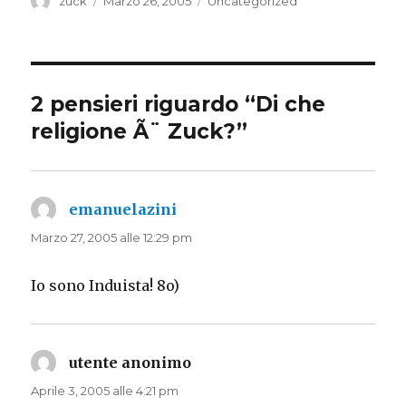
Autore
Pubblicato
Categorie
zuck
Marzo 26, 2005
Uncategorized
il
2 pensieri riguardo “Di che
religione Ã¨ Zuck?”
emanuelazini
ha
detto:
Marzo 27, 2005 alle 12:29 pm
Io sono Induista! 8o)
utente anonimo
ha
detto:
Aprile 3, 2005 alle 4:21 pm