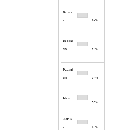
Satanis
m
67%
Buddhi
sm
58%
Pagani
sm
54%
Islam
50%
Judais
m
33%