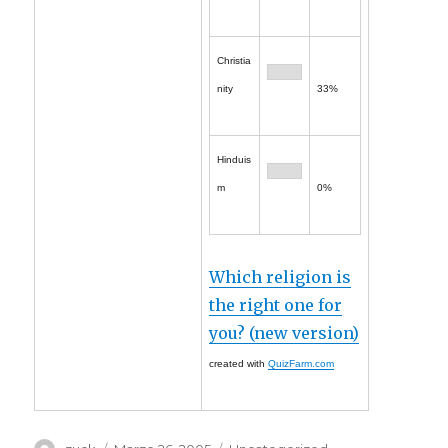
Christia
nity
33%
Hinduis
m
0%
Which religion is
the right one for
you? (new version)
created with
QuizFarm.com