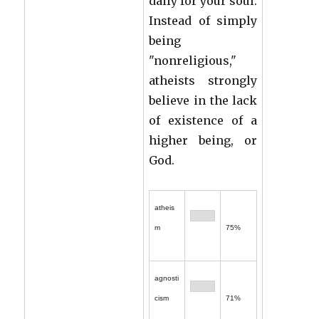
daily for your soul.
Instead of simply
being
"nonreligious,"
atheists strongly
believe in the lack
of existence of a
higher being, or
God.
atheis
m
75%
agnosti
cism
71%