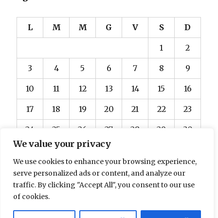
L
M
M
G
V
S
D
1
2
3
4
5
6
7
8
9
10
11
12
13
14
15
16
17
18
19
20
21
22
23
24
25
26
27
28
29
30
We value your privacy
31
We use cookies to enhance your browsing experience,
« Dic
serve personalized ads or content, and analyze our
traffic. By clicking "Accept All", you consent to our use
of cookies.
Il passato lamento di Zuck
Proudly powered by