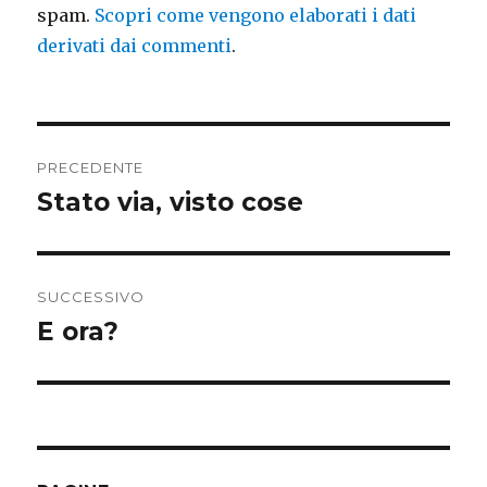
spam.
Scopri come vengono elaborati i dati
derivati dai commenti
.
Navigazione
PRECEDENTE
articoli
Stato via, visto cose
Articolo
precedente:
SUCCESSIVO
E ora?
Articolo
successivo: