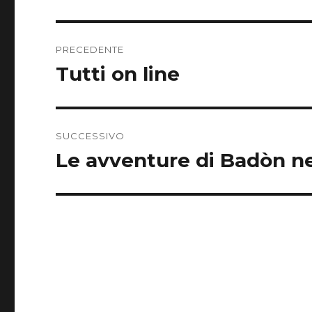
Navigazione
PRECEDENTE
articoli
Tutti on line
Articolo
precedente:
SUCCESSIVO
Le avventure di Badòn ne
Articolo
successivo: