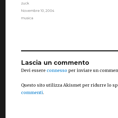
Autore
zuck
Pubblicato
Novembre 10, 2004
il
Categorie
musica
Lascia un commento
Devi essere
connesso
per inviare un commen
Questo sito utilizza Akismet per ridurre lo s
commenti
.