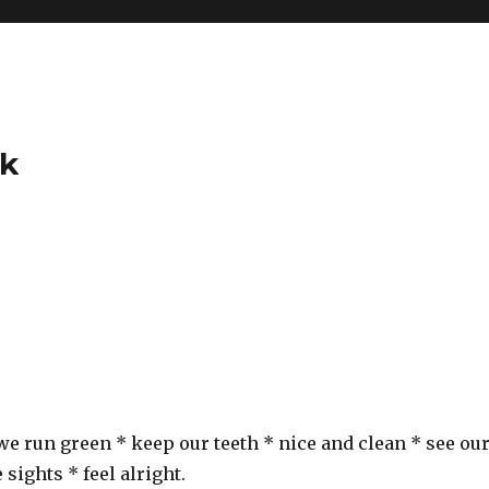
ck
e run green * keep our teeth * nice and clean * see ou
 sights * feel alright.