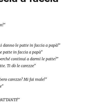
n!"
i danno le patte in faccia a papà!"
e patte in faccia a papà"
perché continui a darmi le patte?"
tte. Ti dò le carezze"
bero carezze? Mi fai male!"
e"
PATTANTI!"