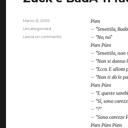
Pubblicato
Marzo 12, 2005
Pùm
il
Categorie
Uncategorized
– "Smettila, Badò
su
Lascia un commento
– "No, no"
Zuck
Pùm Pùm
e
– "Smettila, non s
BadÃ²n
faccia
– "Non si danno l
a
– "Ecco. E allora 
faccia
– "Non ti dò le pa
Pùm Pùm
– "E queste sareb
– "Sì, sono carezz
– "?"
– "Sono carezze 
Pùm Pùm Pùm