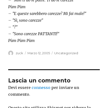
– "Non ti dò le patte. Ti dò le carezze"
Pùm Pùm
– "E queste sarebbero carezze? Mi fai male!"
– "Sì, sono carezze"
– "?"
– "Sono carezze PATTANTI!"
Pùm Pùm Pùm
Autore
Pubblicato
Categorie
zuck
Marzo 12, 2005
Uncategorized
il
Lascia un commento
Devi essere
connesso
per inviare un
commento.
Questo sito utilizza Akismet per ridurre lo