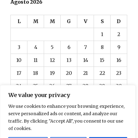
Agosto 2026
L
M
M
G
V
S
D
1
2
3
4
5
6
7
8
9
10
11
12
13
14
15
16
17
18
19
20
21
22
23
24
25
26
27
28
29
30
We value your privacy
31
We use cookies to enhance your browsing experience,
« Dic
serve personalized ads or content, and analyze our
traffic. By clicking "Accept All", you consent to our use
of cookies.