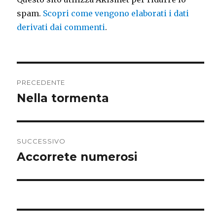
spam.
Scopri come vengono elaborati i dati
derivati dai commenti
.
Navigazione
PRECEDENTE
articoli
Nella tormenta
Articolo
precedente:
SUCCESSIVO
Accorrete numerosi
Articolo
successivo: