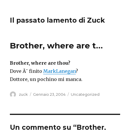
Il passato lamento di Zuck
Brother, where are t…
Brother, where are thou?
Dove Ã¨ finito
MarkLanegan
?
Dottore, un pochino mi manca.
Autore
Pubblicato
Categorie
zuck
Gennaio 23, 2004
Uncategorized
il
Un commento su “Brother,