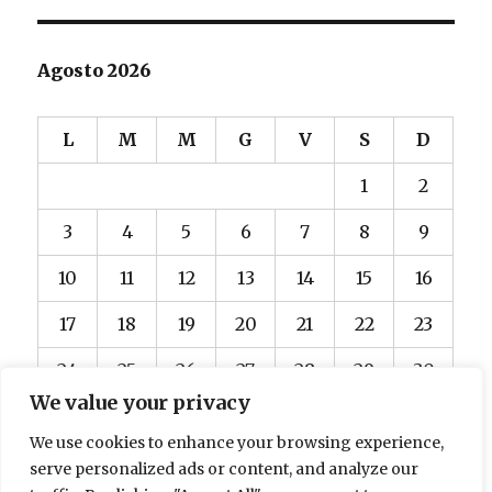
Agosto 2026
L
M
M
G
V
S
D
1
2
3
4
5
6
7
8
9
10
11
12
13
14
15
16
17
18
19
20
21
22
23
24
25
26
27
28
29
30
We value your privacy
31
We use cookies to enhance your browsing experience,
« Dic
serve personalized ads or content, and analyze our