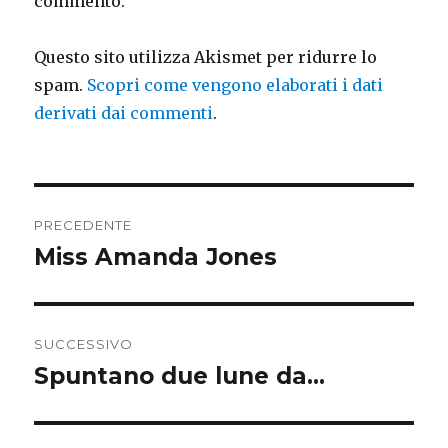
commento.
Questo sito utilizza Akismet per ridurre lo
spam.
Scopri come vengono elaborati i dati
derivati dai commenti
.
Navigazione
PRECEDENTE
articoli
Miss Amanda Jones
Articolo
precedente:
SUCCESSIVO
Spuntano due lune da…
Articolo
successivo: