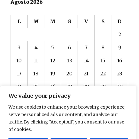
Agosto 2026
L
M
M
G
V
S
D
1
2
3
4
5
6
7
8
9
10
11
12
13
14
15
16
17
18
19
20
21
22
23
24
25
26
27
28
29
30
We value your privacy
31
We use cookies to enhance your browsing experience,
« Dic
serve personalized ads or content, and analyze our
traffic. By clicking "Accept All", you consent to our use
of cookies.