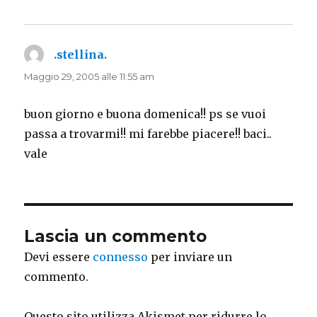
.stellina.
ha
detto:
Maggio 29, 2005 alle 11:55 am
buon giorno e buona domenica!! ps se vuoi
passa a trovarmi!! mi farebbe piacere!! baci..
vale
Lascia un commento
Devi essere
connesso
per inviare un
commento.
Questo sito utilizza Akismet per ridurre lo