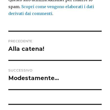
spam.
Scopri come vengono elaborati i dati
derivati dai commenti
.
Navigazione
PRECEDENTE
articoli
Alla catena!
Articolo
precedente:
SUCCESSIVO
Modestamente…
Articolo
successivo: