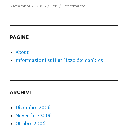
Pubblicato
Categorie
su
Settembre 21, 2006
libri
1 commento
il
Red
Riding
Quartet
PAGINE
About
Informazioni sull’utilizzo dei cookies
ARCHIVI
Dicembre 2006
Novembre 2006
Ottobre 2006