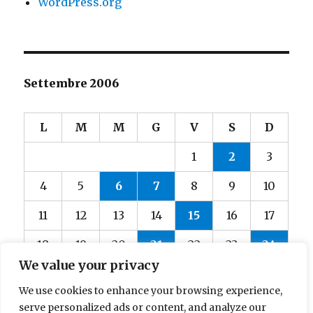
WordPress.org
Settembre 2006
L
M
M
G
V
S
D
1
2
3
4
5
6
7
8
9
10
11
12
13
14
15
16
17
18
19
20
21
22
23
24
We value your privacy
25
26
27
28
29
30
We use cookies to enhance your browsing experience,
« Ago
Ott »
serve personalized ads or content, and analyze our